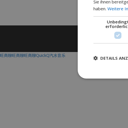
Sie ihnen bereitg
haben.
Weitere I
Unbeding
erforderli
C
旺商聊
旺商聊
旺商聊
QuickQ
汽水音乐
DETAILS ANZ