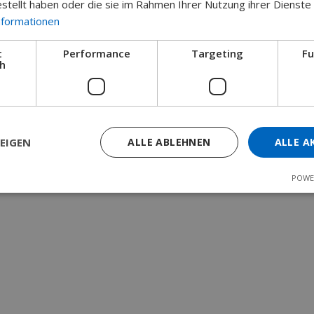
estellt haben oder die sie im Rahmen Ihrer Nutzung ihrer Dienst
nformationen
t
Performance
Targeting
Fu
ch
opyright © 2026 Dächert GmbH
–
OnePress
Theme von FameThem
EIGEN
ALLE ABLEHNEN
ALLE A
POWE